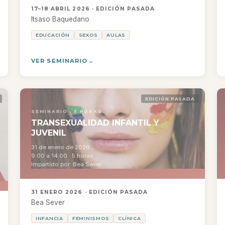
17–18 ABRIL 2026 · EDICIÓN PASADA
Itsaso Baquedano
EDUCACIÓN
SEXOS
AULAS
VER SEMINARIO
EDICIÓN PASADA
SEMINARIO · 5 HORAS
TRANSEXUALIDAD INFANTIL Y
JUVENIL
31 de enero de 2026
9:00 a 14:00 · 5 horas
Impartido por: Bea Sever
31 ENERO 2026 · EDICIÓN PASADA
Bea Sever
INFANCIA
FEMINISMOS
CLÍNICA