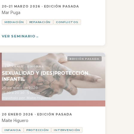
20–21 MARZO 2026 · EDICIÓN PASADA
Mar Puga
MEDIACIÓN
REPARACIÓN
CONFLICTOS
VER SEMINARIO
EDICIÓN PASADA
SEMINARIO · 5 HORAS
SEXUALIDAD Y (DES)PROTECCIÓN
INFANTIL
20 de enero de 2026
15:30 a 20:30 · 5 horas
Impartido por: Maite Higuero
20 ENERO 2026 · EDICIÓN PASADA
Maite Higuero
INFANCIA
PROTECCIÓN
INTERVENCIÓN