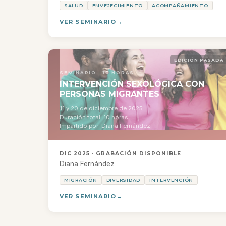
SALUD
ENVEJECIMIENTO
ACOMPAÑAMIENTO
VER SEMINARIO
EDICIÓN PASADA
SEMINARIO · 10 HORAS
INTERVENCIÓN SEXOLÓGICA CON
PERSONAS MIGRANTES
11 y 20 de diciembre de 2025
Duración total: 10 horas
Impartido por: Diana Fernández
DIC 2025 · GRABACIÓN DISPONIBLE
Diana Fernández
MIGRACIÓN
DIVERSIDAD
INTERVENCIÓN
VER SEMINARIO