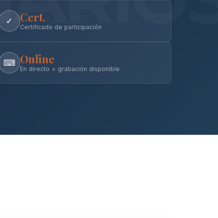
Cert.
✓
Certificado de participación
Online
⌨
En directo + grabación disponible