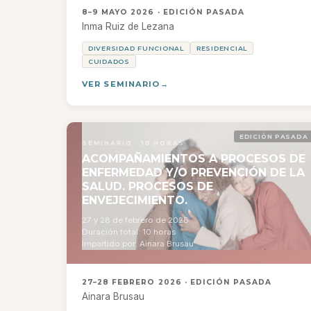
8–9 MAYO 2026 · EDICIÓN PASADA
Inma Ruiz de Lezana
DIVERSIDAD FUNCIONAL
RESIDENCIAL
CUIDADOS
VER SEMINARIO
EDICIÓN PASADA
SEMINARIO · 10 HORAS
ACOMPAÑAMIENTOS A PROCESOS DE
ENFERMEDAD Y/O PREVENCIÓN DE LA
SALUD. PROCESOS DE
ENVEJECIMIENTO.
27 y 28 de febrero de 2026
Duración total: 10 horas
Impartido por: Ainara Brusau
27–28 FEBRERO 2026 · EDICIÓN PASADA
Ainara Brusau