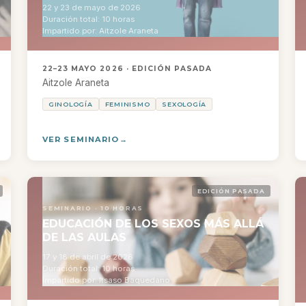
22 y 23 de mayo de 2026
Duración total: 10 horas
Impartido por: Aitzole Araneta
22–23 MAYO 2026 · EDICIÓN PASADA
Aitzole Araneta
GINOLOGÍA
FEMINISMO
SEXOLOGÍA
VER SEMINARIO
EDICIÓN PASADA
SEMINARIO · 10 HORAS
EDUCACIÓN DE LOS SEXOS MÁS ALLÁ
DE LAS AULAS
17 y 18 de abril de 2026
Duración total: 10 horas
Impartido por: Itsaso Baquedano