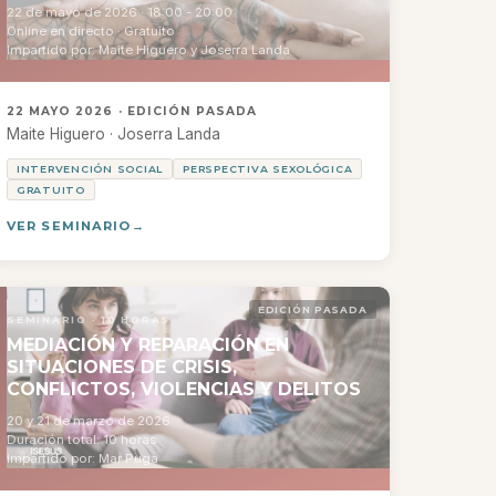
22 de mayo de 2026 · 18:00 - 20:00
Online en directo · Gratuito
Impartido por: Maite Higuero y Joserra Landa
22 MAYO 2026 · EDICIÓN PASADA
Maite Higuero · Joserra Landa
INTERVENCIÓN SOCIAL
PERSPECTIVA SEXOLÓGICA
GRATUITO
VER SEMINARIO
EDICIÓN PASADA
SEMINARIO · 10 HORAS
MEDIACIÓN Y REPARACIÓN EN
SITUACIONES DE CRISIS,
CONFLICTOS, VIOLENCIAS Y DELITOS
20 y 21 de marzo de 2026
Duración total: 10 horas
Impartido por: Mar Puga