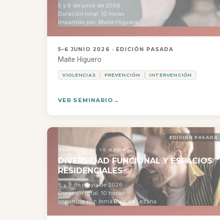
5 y 6 de junio de 2026
Duración total: 10 horas
Impartido por: Maite Higuero
5–6 JUNIO 2026 · EDICIÓN PASADA
Maite Higuero
VIOLENCIAS
PREVENCIÓN
INTERVENCIÓN
VER SEMINARIO
EDICIÓN PASADA
SEMINARIO · 10 HORAS
DIVERSIDAD FUNCIONAL Y ESPACIOS
RESIDENCIALES
8 y 9 de mayo de 2026
Duración total: 10 horas
Impartido por: Inma Ruiz de Lezana