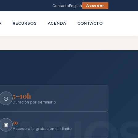
Contacto
English
Acceder
A
RECURSOS
AGENDA
CONTACTO
5–10h
◷
Duración por seminario
∞
▣
Acceso a la grabación sin límite