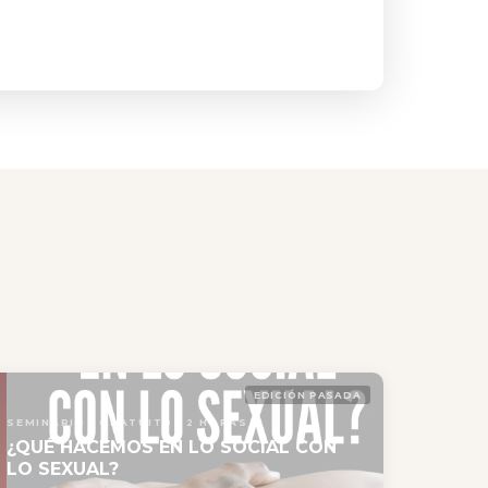
EDICIÓN PASADA
SEMINARIO · GRATUITO · 2 HORAS
¿QUÉ HACEMOS EN LO SOCIAL CON
LO SEXUAL?