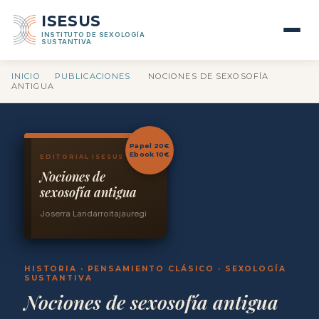
ISESUS
INSTITUTO DE SEXOLOGÍA
SUSTANTIVA
INICIO
·
PUBLICACIONES
·
NOCIONES DE SEXOSOFÍA
ANTIGUA
Papel 20€
Ebook 10€
EDITORIAL ISESUS
Nociones de
sexosofía antigua
Joserra Landarroitajauregi
HISTORIA · PENSAMIENTO CLÁSICO · SEXOLOGÍA
SUSTANTIVA
Nociones de sexosofía antigua