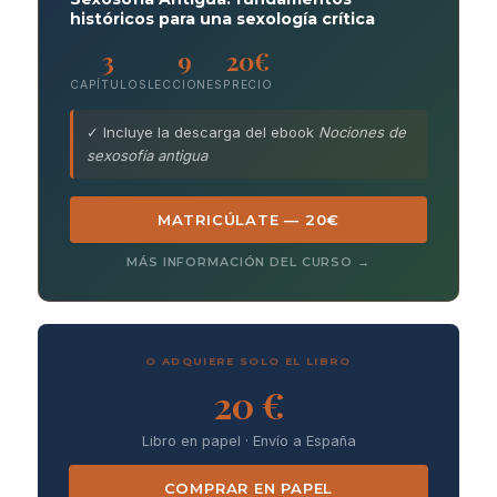
históricos para una sexología crítica
3
9
20€
CAPÍTULOS
LECCIONES
PRECIO
✓ Incluye la descarga del ebook
Nociones de
sexosofía antigua
MATRICÚLATE — 20€
MÁS INFORMACIÓN DEL CURSO →
O ADQUIERE SOLO EL LIBRO
20 €
Libro en papel · Envío a España
COMPRAR EN PAPEL