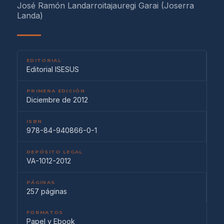
José Ramón Landarroitajauregi Garai (Joserra
Landa)
EDITORIAL
Editorial ISESUS
PRIMERA EDICIÓN
Diciembre de 2012
ISBN
978-84-940866-0-1
DEPÓSITO LEGAL
VA-1012-2012
PÁGINAS
257 páginas
FORMATOS
Papel y Ebook