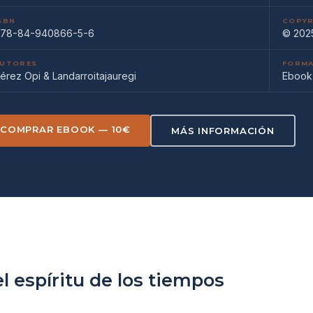
SBN
COPYR
78-84-940866-5-6
© 202
UTORES
FORM
érez Opi & Landarroitajauregi
Ebook
COMPRAR EBOOK — 10€
MÁS INFORMACIÓN
el espíritu de los tiempos