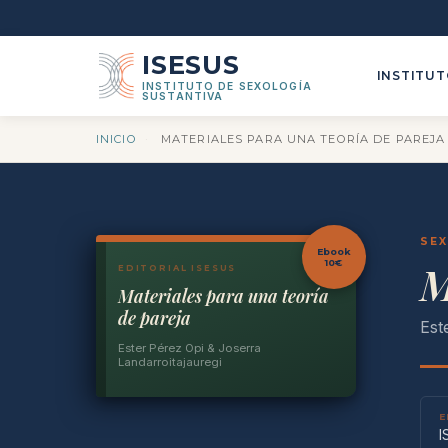
ISESUS
INSTITU
INSTITUTO DE SEXOLOGÍA
SUSTANTIVA
INICIO
·
MATERIALES PARA UNA TEORÍA DE PAREJA
SEX
Ebook
M
10€
EDITORIAL ISESUS
Materiales para una teoría
de pareja
Est
Ester Pérez Opi & Joserra
Landarroitajauregi
E
I