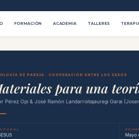
TO
FORMACIÓN
ACADEMIA
TALLERES
TERAPI
OLOGÍA DE PAREJA · COOPERACIÓN ENTRE LOS SEXOS
ateriales para una teorí
er Pérez Opi & José Ramón Landarroitajauregi Garai (Jose
DITORIAL
PRIME
SESUS
Mayo 