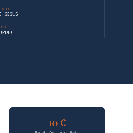
IGHT
5, ISESUS
ATO
 (PDF)
10 €
Ebook · Descarga digital