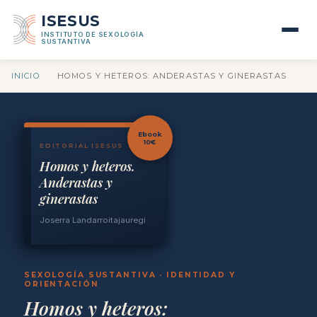
ISESUS
INSTITUTO DE SEXOLOGÍA
SUSTANTIVA
INICIO
·
HOMOS Y HETEROS: ANDERASTAS Y GINERASTAS
Ebook
10€
EDITORIAL ISESUS
Homos y heteros.
Anderastas y
ginerastas
Joserra Landarroitajauregi
SEXOLOGÍA SUSTANTIVA · IDENTIDAD Y
ORIENTACIÓN
Homos y heteros: