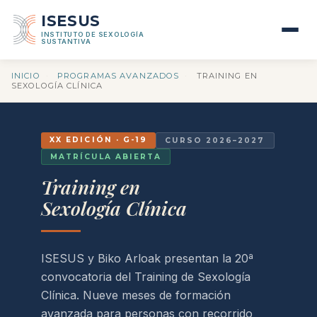
ISESUS
INSTITUTO DE SEXOLOGÍA
SUSTANTIVA
INICIO
·
PROGRAMAS AVANZADOS
·
TRAINING EN
SEXOLOGÍA CLÍNICA
XX EDICIÓN · G-19
CURSO 2026–2027
MATRÍCULA ABIERTA
Training en
Sexología Clínica
ISESUS y Biko Arloak presentan la 20ª
convocatoria del Training de Sexología
Clínica. Nueve meses de formación
avanzada para personas con recorrido