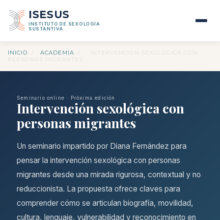
ISESUS
INSTITUTO DE SEXOLOGÍA
SUSTANTIVA
INICIO
/
ACADEMIA
/
INTERVENCIÓN SEXOLÓGICA CON
PERSONAS MIGRANTES
Seminario online · Próxima edición
Intervención sexológica con
personas migrantes
Un seminario impartido por Diana Fernández para
pensar la intervención sexológica con personas
migrantes desde una mirada rigurosa, contextual y no
reduccionista. La propuesta ofrece claves para
comprender cómo se articulan biografía, movilidad,
cultura, lenguaje, vulnerabilidad y reconocimiento en