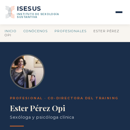
ISESUS
INSTITUTO DE SEXOLOGÍA
SUSTANTIVA
INICIO
·
CONÓCENOS
·
PROFESIONALES
·
ESTER PÉREZ
OPI
PROFESIONAL · CO-DIRECTORA DEL TRAINING
Ester Pérez Opi
Sexóloga y psicóloga clínica