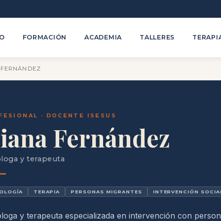
TO
FORMACIÓN
ACADEMIA
TALLERES
TERAPI
 FERNÁNDEZ
FESIONAL · DOCENTE ISESUS
iana Fernández
loga y terapeuta
OLOGÍA
TERAPIA
PERSONAS MIGRANTES
INTERVENCIÓN SOCIA
loga y terapeuta especializada en intervención con perso