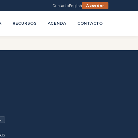
Contacto
English
Acceder
A
RECURSOS
AGENDA
CONTACTO
L
nas