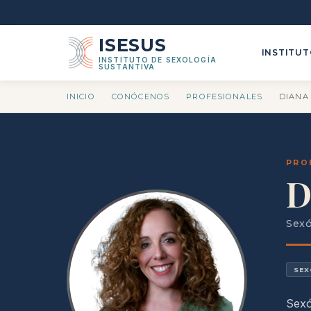
ISESUS
INSTITU
INSTITUTO DE SEXOLOGÍA
SUSTANTIVA
INICIO
·
CONÓCENOS
·
PROFESIONALES
·
DIANA
PRO
D
Sexó
SEX
Sexó