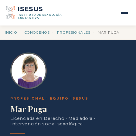
ISESUS
INSTITUTO DE SEXOLOGÍA
SUSTANTIVA
INICIO
·
CONÓCENOS
·
PROFESIONALES
·
MAR PUGA
PROFESIONAL · EQUIPO ISESUS
Mar Puga
Licenciada en Derecho · Mediadora ·
Intervención social sexológica