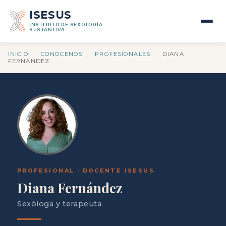
ISESUS
INSTITUTO DE SEXOLOGÍA
SUSTANTIVA
INICIO
·
CONÓCENOS
·
PROFESIONALES
·
DIANA
FERNÁNDEZ
PROFESIONAL · DOCENTE ISESUS
Diana Fernández
Sexóloga y terapeuta