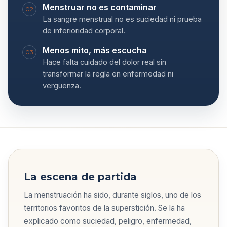
Menstruar no es contaminar
02
La sangre menstrual no es suciedad ni prueba
de inferioridad corporal.
Menos mito, más escucha
03
Hace falta cuidado del dolor real sin
transformar la regla en enfermedad ni
vergüenza.
La escena de partida
La menstruación ha sido, durante siglos, uno de los
territorios favoritos de la superstición. Se la ha
explicado como suciedad, peligro, enfermedad,