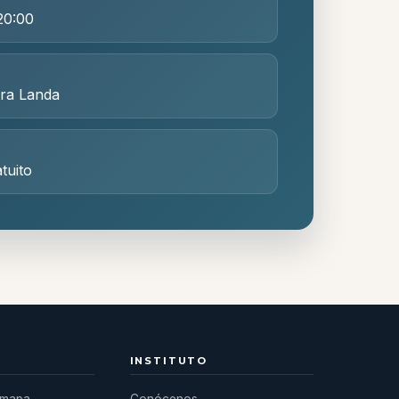
20:00
rra Landa
atuito
INSTITUTO