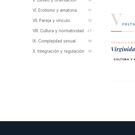
V. Deseo y orientación
10
V
VI. Erotismo y amatoria
17
VII. Pareja y vínculo
12
CULTU
VIII. Cultura y normatividad
27
IX. Complejidad sexual
19
Término #8
Virginid
X. Integración y regulación
19
CULTURA Y