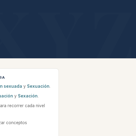
RA
ón sexuada
y
Sexuación
.
uación
y
Sexación
.
para recorrer cada nivel
zar conceptos