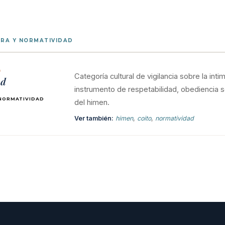
RA Y NORMATIVIDAD
9
Categoría cultural de vigilancia sobre la i
ad
instrumento de respetabilidad, obediencia so
 NORMATIVIDAD
del himen.
Ver también:
himen
,
coito
,
normatividad