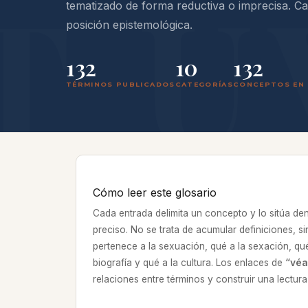
tematizado de forma reductiva o imprecisa. C
posición epistemológica.
132
10
132
TÉRMINOS PUBLICADOS
CATEGORÍAS
CONCEPTOS EN 
Cómo leer este glosario
Cada entrada delimita un concepto y lo sitúa de
preciso. No se trata de acumular definiciones, si
pertenece a la sexuación, qué a la sexación, qué
biografía y qué a la cultura. Los enlaces de
“véa
relaciones entre términos y construir una lectur