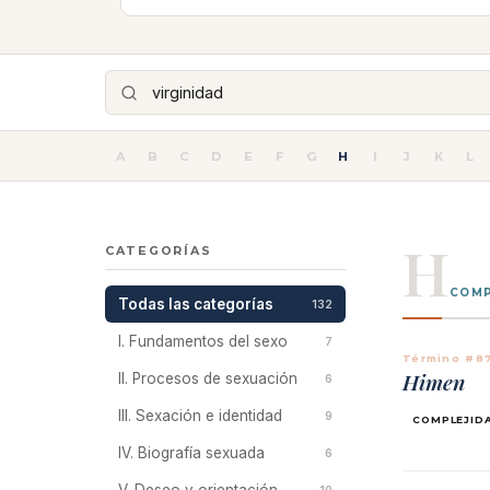
A
B
C
D
E
F
G
H
I
J
K
L
H
CATEGORÍAS
COMP
Todas las categorías
132
I. Fundamentos del sexo
7
Término #8
Himen
II. Procesos de sexuación
6
III. Sexación e identidad
9
COMPLEJID
IV. Biografía sexuada
6