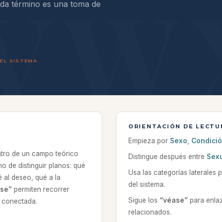
ada término es una toma de
EL SISTEMA
ORIENTACIÓN DE LECTU
Empieza por
Sexo
,
Condici
ntro de un campo teórico
Distingue después entre
Sex
no de distinguir planos: qué
Usa las categorías laterales 
 al deseo, qué a la
del sistema.
se”
permiten recorrer
Sigue los
“véase”
para enla
a conectada.
relacionados.