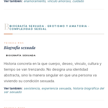
Ver también:
enamoramiento
,
vínculo amoroso
,
cuidado
B
BIOGRAFÍA SEXUADA · EROTISMO Y AMATORIA ·
COMPLEJIDAD SEXUAL
Término #64
Biografía sexuada
BIOGRAFÍA SEXUADA
Historia concreta en la que cuerpo, deseo, vínculo, cultura y
tiempo se van trenzando. No designa una identidad
abstracta, sino la manera singular en que una persona va
viviendo su condición sexuada.
Ver también:
sexistencia
,
experiencia sexuada
,
historia biográfica del
ser sexuado
Término #122