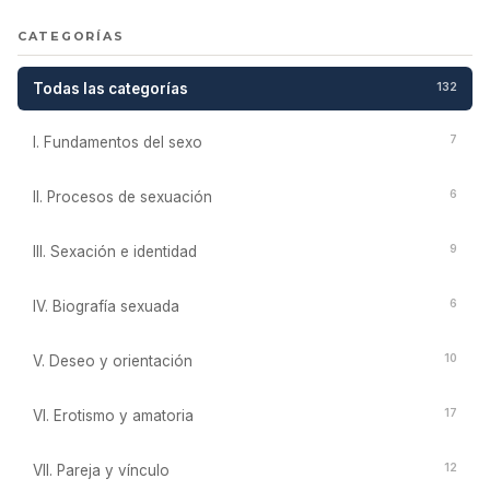
CATEGORÍAS
Todas las categorías
132
7
I. Fundamentos del sexo
6
II. Procesos de sexuación
9
III. Sexación e identidad
6
IV. Biografía sexuada
10
V. Deseo y orientación
17
VI. Erotismo y amatoria
12
VII. Pareja y vínculo