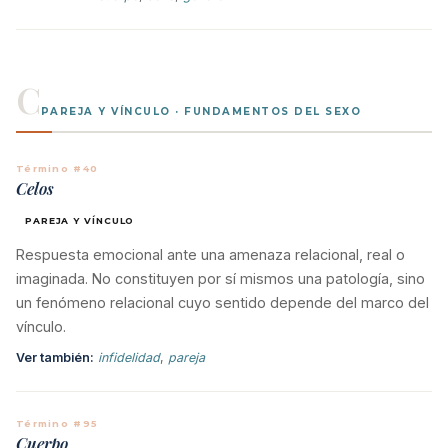
C
PAREJA Y VÍNCULO · FUNDAMENTOS DEL SEXO
Término #40
Celos
PAREJA Y VÍNCULO
Respuesta emocional ante una amenaza relacional, real o
imaginada. No constituyen por sí mismos una patología, sino
un fenómeno relacional cuyo sentido depende del marco del
vínculo.
Ver también:
infidelidad
,
pareja
Término #95
Cuerpo