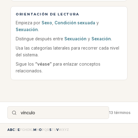
ORIENTACIÓN DE LECTURA
Empieza por
Sexo
,
Condición sexuada
y
Sexuación
.
Distingue después entre
Sexuación
y
Sexación
.
Usa las categorías laterales para recorrer cada nivel
del sistema.
Sigue los
“véase”
para enlazar conceptos
relacionados.
13 términos
A
B
C
D
E
F
G
H
I
J
K
L
M
N
O
P
Q
R
S
T
U
V
W
X
Y
Z