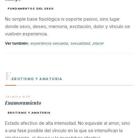
FUNDAMENTOS DEL SEXO
No simple base fisiológica ni soporte pasivo, sino lugar
donde sexo, deseo, memoria, excitación, dolor y vínculo se
vuelven experiencia.
Ver también:
experiencia sexuada
,
sexualidad
,
placer
E
EROTISMO Y AMATORIA
Término #33
Enamoramiento
EROTISMO Y AMATORIA
Estado afectivo de alta intensidad. No equivale al amor, sino
a una fase posible del vínculo en la que se intensifican la
idealización, el deseo y la investidura afectiva.