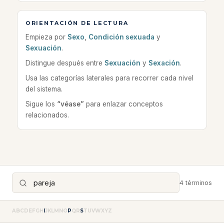
ORIENTACIÓN DE LECTURA
Empieza por
Sexo
,
Condición sexuada
y
Sexuación
.
Distingue después entre
Sexuación
y
Sexación
.
Usa las categorías laterales para recorrer cada nivel
del sistema.
Sigue los
“véase”
para enlazar conceptos
relacionados.
4 términos
A
B
C
D
E
F
G
H
I
J
K
L
M
N
O
P
Q
R
S
T
U
V
W
X
Y
Z