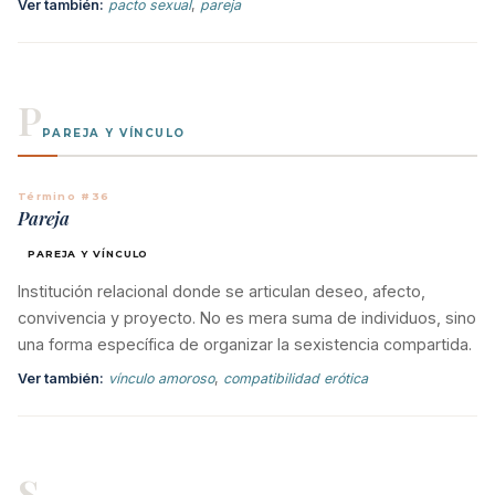
Ver también:
pacto sexual
,
pareja
P
PAREJA Y VÍNCULO
Término #36
Pareja
PAREJA Y VÍNCULO
Institución relacional donde se articulan deseo, afecto,
convivencia y proyecto. No es mera suma de individuos, sino
una forma específica de organizar la sexistencia compartida.
Ver también:
vínculo amoroso
,
compatibilidad erótica
S