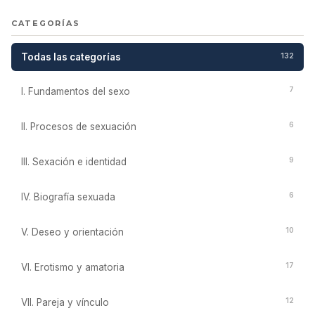
CATEGORÍAS
Todas las categorías
132
7
I. Fundamentos del sexo
6
II. Procesos de sexuación
9
III. Sexación e identidad
6
IV. Biografía sexuada
10
V. Deseo y orientación
17
VI. Erotismo y amatoria
12
VII. Pareja y vínculo