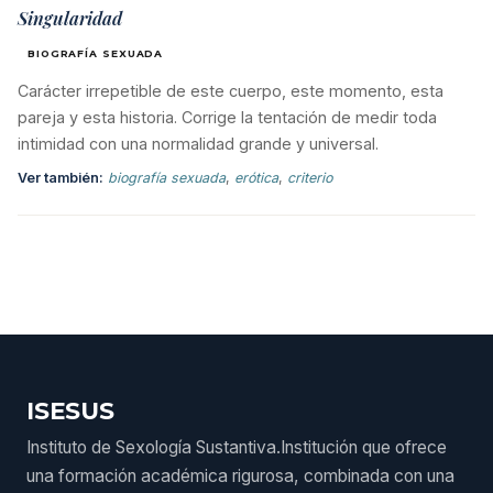
Singularidad
BIOGRAFÍA SEXUADA
Carácter irrepetible de este cuerpo, este momento, esta
pareja y esta historia. Corrige la tentación de medir toda
intimidad con una normalidad grande y universal.
Ver también:
biografía sexuada
,
erótica
,
criterio
ISESUS
Instituto de Sexología Sustantiva.Institución que ofrece
una formación académica rigurosa, combinada con una