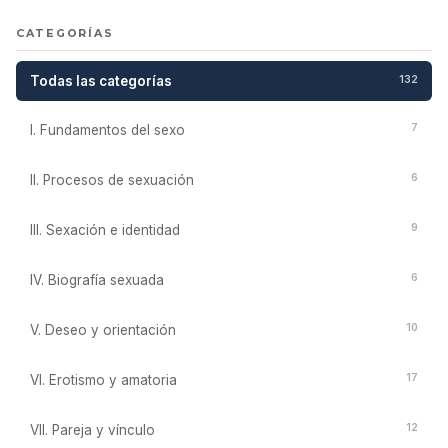
CATEGORÍAS
Todas las categorías
132
7
I. Fundamentos del sexo
6
II. Procesos de sexuación
9
III. Sexación e identidad
6
IV. Biografía sexuada
10
V. Deseo y orientación
17
VI. Erotismo y amatoria
12
VII. Pareja y vínculo