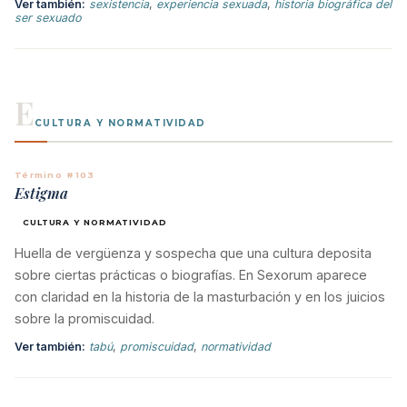
Ver también:
sexistencia
,
experiencia sexuada
,
historia biográfica del
ser sexuado
E
CULTURA Y NORMATIVIDAD
Término #103
Estigma
CULTURA Y NORMATIVIDAD
Huella de vergüenza y sospecha que una cultura deposita
sobre ciertas prácticas o biografías. En Sexorum aparece
con claridad en la historia de la masturbación y en los juicios
sobre la promiscuidad.
Ver también:
tabú
,
promiscuidad
,
normatividad