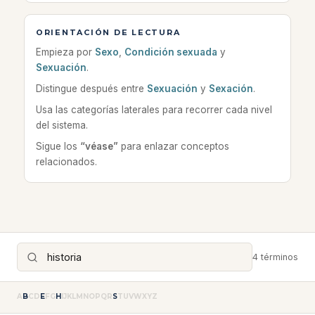
ORIENTACIÓN DE LECTURA
Empieza por
Sexo
,
Condición sexuada
y
Sexuación
.
Distingue después entre
Sexuación
y
Sexación
.
Usa las categorías laterales para recorrer cada nivel
del sistema.
Sigue los
“véase”
para enlazar conceptos
relacionados.
4 términos
A
B
C
D
E
F
G
H
I
J
K
L
M
N
O
P
Q
R
S
T
U
V
W
X
Y
Z