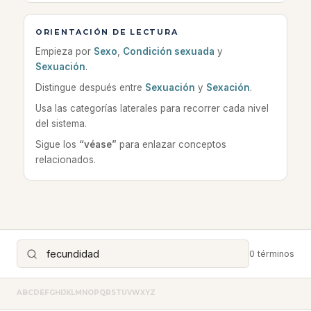
ORIENTACIÓN DE LECTURA
Empieza por
Sexo
,
Condición sexuada
y
Sexuación
.
Distingue después entre
Sexuación
y
Sexación
.
Usa las categorías laterales para recorrer cada nivel
del sistema.
Sigue los
“véase”
para enlazar conceptos
relacionados.
0 términos
A
B
C
D
E
F
G
H
I
J
K
L
M
N
O
P
Q
R
S
T
U
V
W
X
Y
Z