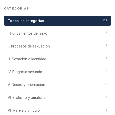
CATEGORÍAS
Todas las categorías
132
7
I. Fundamentos del sexo
6
II. Procesos de sexuación
9
III. Sexación e identidad
6
IV. Biografía sexuada
10
V. Deseo y orientación
17
VI. Erotismo y amatoria
12
VII. Pareja y vínculo