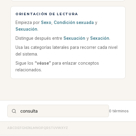
ORIENTACIÓN DE LECTURA
Empieza por
Sexo
,
Condición sexuada
y
Sexuación
.
Distingue después entre
Sexuación
y
Sexación
.
Usa las categorías laterales para recorrer cada nivel
del sistema.
Sigue los
“véase”
para enlazar conceptos
relacionados.
0 términos
A
B
C
D
E
F
G
H
I
J
K
L
M
N
O
P
Q
R
S
T
U
V
W
X
Y
Z