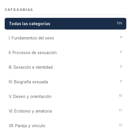
CATEGORÍAS
Todas las categorías
135
8
I. Fundamentos del sexo
6
II. Procesos de sexuación
9
III. Sexación e identidad
6
IV. Biografía sexuada
10
V. Deseo y orientación
17
VI. Erotismo y amatoria
13
VII. Pareja y vínculo