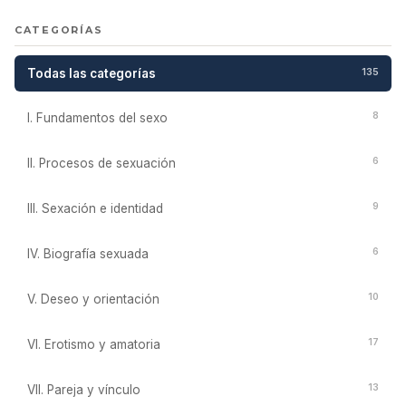
CATEGORÍAS
Todas las categorías
135
8
I. Fundamentos del sexo
6
II. Procesos de sexuación
9
III. Sexación e identidad
6
IV. Biografía sexuada
10
V. Deseo y orientación
17
VI. Erotismo y amatoria
13
VII. Pareja y vínculo