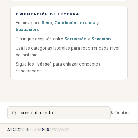
ORIENTACIÓN DE LECTURA
Empieza por
Sexo
,
Condición sexuada
y
Sexuación
.
Distingue después entre
Sexuación
y
Sexación
.
Usa las categorías laterales para recorrer cada nivel
del sistema.
Sigue los
“véase”
para enlazar conceptos
relacionados.
8 términos
A
B
C
D
E
F
G
H
I
J
K
L
M
N
O
P
Q
R
S
T
U
V
W
X
Y
Z