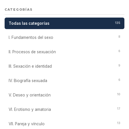
CATEGORÍAS
Todas las categorías
135
8
I. Fundamentos del sexo
6
II. Procesos de sexuación
9
III. Sexación e identidad
6
IV. Biografía sexuada
10
V. Deseo y orientación
17
VI. Erotismo y amatoria
13
VII. Pareja y vínculo