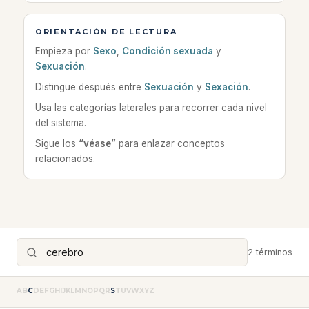
ORIENTACIÓN DE LECTURA
Empieza por
Sexo
,
Condición sexuada
y
Sexuación
.
Distingue después entre
Sexuación
y
Sexación
.
Usa las categorías laterales para recorrer cada nivel
del sistema.
Sigue los
“véase”
para enlazar conceptos
relacionados.
2 términos
A
B
C
D
E
F
G
H
I
J
K
L
M
N
O
P
Q
R
S
T
U
V
W
X
Y
Z