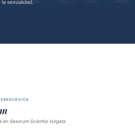
la sexualidad.
 SEXOLÓGICA
um
da en
Sexorum Scientia Vulgata