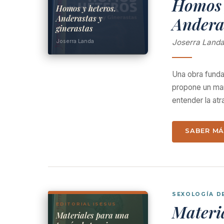
Homos 
Homos y heteros.
Anderastas y
Anderas
ginerastas
Joserra Landa
Joserra Land
Una obra funda
propone un mar
entender la atr
SABER M
SEXOLOGÍA D
EDITORIAL ISESUS
Materia
Materiales para una