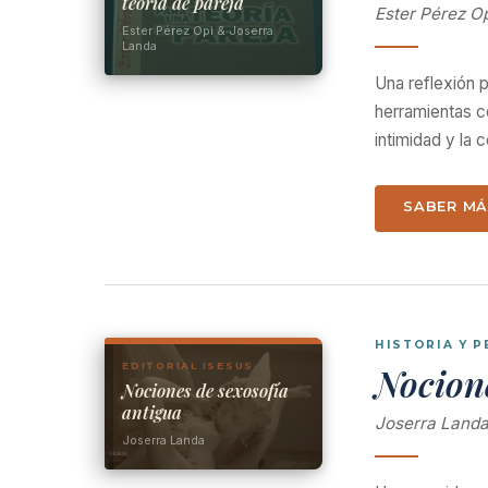
teoría de pareja
Ester Pérez O
Ester Pérez Opi & Joserra
Landa
Una reflexión 
herramientas co
intimidad y la
SABER M
HISTORIA Y 
EDITORIAL ISESUS
Nocione
Nociones de sexosofía
antigua
Joserra Land
Joserra Landa