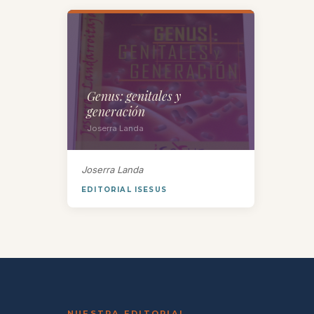
Genus: genitales y
generación
Joserra Landa
Joserra Landa
EDITORIAL ISESUS
NUESTRA EDITORIAL