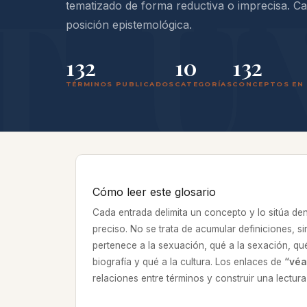
tematizado de forma reductiva o imprecisa. C
posición epistemológica.
132
10
132
TÉRMINOS PUBLICADOS
CATEGORÍAS
CONCEPTOS EN 
Cómo leer este glosario
Cada entrada delimita un concepto y lo sitúa de
preciso. No se trata de acumular definiciones, si
pertenece a la sexuación, qué a la sexación, qué
biografía y qué a la cultura. Los enlaces de
“véa
relaciones entre términos y construir una lectur