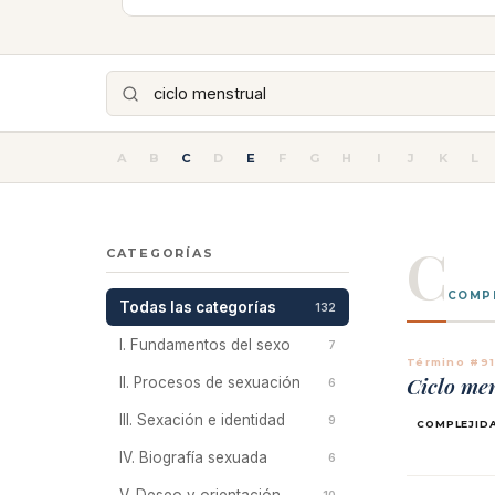
A
B
C
D
E
F
G
H
I
J
K
L
C
CATEGORÍAS
COMPL
Todas las categorías
132
I. Fundamentos del sexo
7
Término #9
Ciclo me
II. Procesos de sexuación
6
III. Sexación e identidad
9
COMPLEJID
IV. Biografía sexuada
6