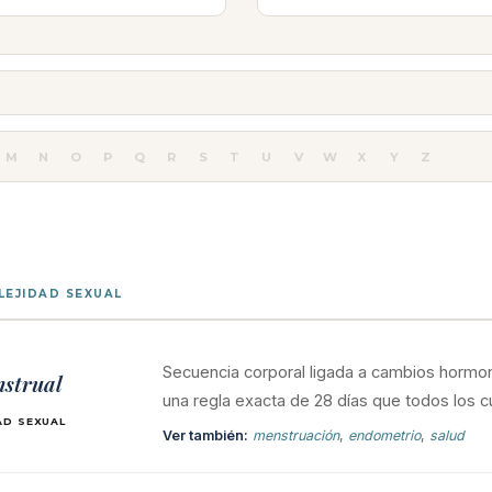
M
N
O
P
Q
R
S
T
U
V
W
X
Y
Z
EJIDAD SEXUAL
1
Secuencia corporal ligada a cambios hormon
nstrual
una regla exacta de 28 días que todos los
AD SEXUAL
Ver también:
menstruación
,
endometrio
,
salud