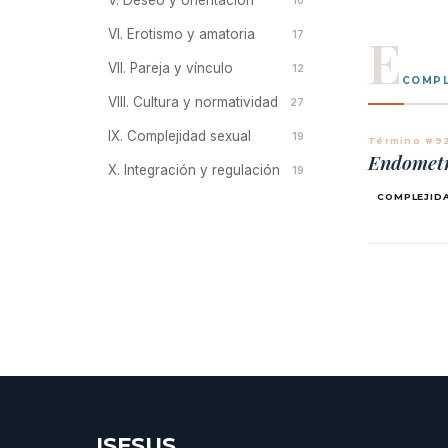
V. Deseo y orientación
10
E
VI. Erotismo y amatoria
17
VII. Pareja y vínculo
12
COMPL
VIII. Cultura y normatividad
27
IX. Complejidad sexual
19
Término #9
Endomet
X. Integración y regulación
19
COMPLEJID
ISESUS