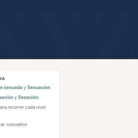
RA
ón sexuada
y
Sexuación
.
uación
y
Sexación
.
para recorrer cada nivel
zar conceptos