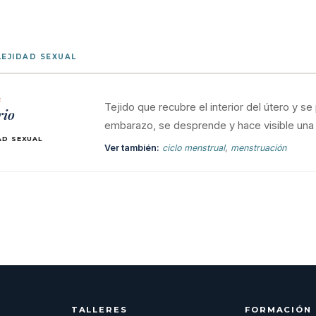
EJIDAD SEXUAL
2
Tejido que recubre el interior del útero y se
rio
embarazo, se desprende y hace visible una p
AD SEXUAL
Ver también:
ciclo menstrual
,
menstruación
TALLERES
FORMACIÓN