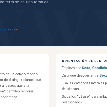
ada término es una toma de
EL SISTEMA
ORIENTACIÓN DE LECTU
Empieza por
Sexo
,
Condici
ntro de un campo teórico
Distingue después entre
Sex
no de distinguir planos: qué
Usa las categorías laterales 
 al deseo, qué a la
del sistema.
se”
permiten recorrer
Sigue los
“véase”
para enla
a conectada.
relacionados.